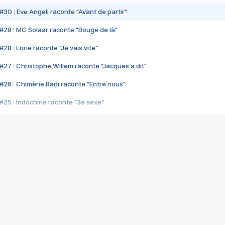
#30 : Eve Angeli raconte "Avant de partir"
#29 : MC Solaar raconte "Bouge de là"
28 : Lorie raconte "Je vais vite"
#27 : Christophe Willem raconte "Jacques a dit"
#26 : Chimène Badi raconte "Entre nous"
#25 : Indochine raconte "3e sexe"
#24 : Zaho raconte "C'est chelou"
#23 : Patrick Bruel raconte "Au café des délices"
#22 : Kyo raconte "Le chemin"
#21 : Nolwenn Leroy raconte "Cassé"
#20 : Patrick Hernandez raconte "Born to be alive"
#19 : Lorie raconte "Près de moi"